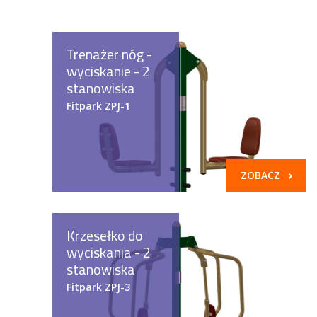
---- Domki
---- Huśtawki, karuzele
Trenażer nóg -
---- Linaria
wyciskanie - 2
stanowiska
---- Piaskownice
Fitpark ZPJ-1
---- Równoważnie, belki, trapy
---- Workout
ZOBACZ
---- Zestawy zabawowe tematyczne
---- Urządzenia uzupełniające
Krzesełko do
-- Fitness
wyciskania - 2
stanowiska
---- Siłownie zewnętrzne fitness
Fitpark ZPJ-3
-- Stoły betonowe